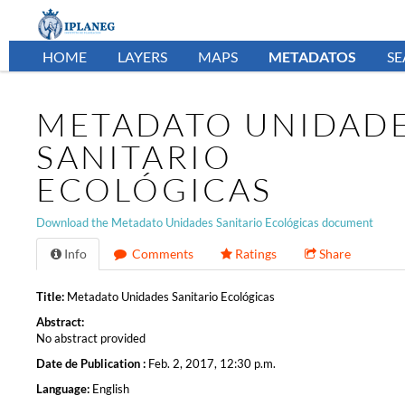
HOME
LAYERS
MAPS
METADATOS
S
METADATO UNIDAD
SANITARIO
ECOLÓGICAS
Download the Metadato Unidades Sanitario Ecológicas document
Info
Comments
Ratings
Share
Title:
Metadato Unidades Sanitario Ecológicas
Abstract:
No abstract provided
Date de Publication :
Feb. 2, 2017, 12:30 p.m.
Language:
English