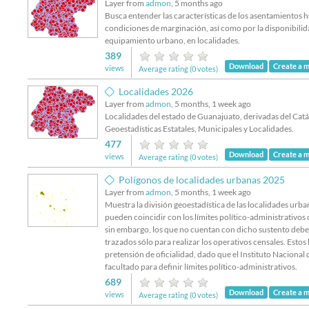
Layer from
admon
, 5 months ago
Busca entender las características de los asentamientos
condiciones de marginación, así como por la disponibilid
equipamiento urbano, en localidades.
389
Download
Create a 
views
Average rating (0 votes)
Localidades 2026
Layer from
admon
, 5 months, 1 week ago
Localidades del estado de Guanajuato, derivadas del Cat
Geoestadísticas Estatales, Municipales y Localidades.
477
Download
Create a 
views
Average rating (0 votes)
Polígonos de localidades urbanas 2025
Layer from
admon
, 5 months, 1 week ago
Muestra la división geoestadística de las localidades urb
pueden coincidir con los límites político-administrativos of
sin embargo, los que no cuentan con dicho sustento debe
trazados sólo para realizar los operativos censales. Estos 
pretensión de oficialidad, dado que el Instituto Nacional 
facultado para definir límites político-administrativos.
689
Download
Create a 
views
Average rating (0 votes)