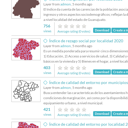
Layer from
admon
, 5 months ago
El índice da cuenta de las carencias de la población asociad
ingresos y otros aspectos sociodemográficos; reflejan la 
a nivel localidad del estado de Guanajuato.
756
Download
Create a 
views
Average rating (0 votes)
Índice de rezago social por localidad 2020
Layer from
admon
, 5 months ago
Es un medida ponderada para resumir cinco dimensiones de
1) Educación, 2) Acceso a servicios de salud, 3) Calidad y 
básicos en la vivienda y 5) Bienes en el hogar, a nivel loc
403
Download
Create a 
views
Average rating (0 votes)
Índice de calidad del entorno por municipio
Layer from
admon
, 5 months ago
Busca entender las características de los asentamientos
condiciones de marginación, así como por la disponibilid
equipamiento urbano, a nivel municipal.
421
Download
Create a 
views
Average rating (0 votes)
Índice de calidad del entorno por localidad 