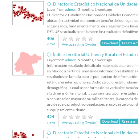
Directorio Estadístico Nacional de Unidades Econ
Layer from
admon
, 5 months, 1 week ago
El Directorio Estadístico Nacional de Unidades Económica
ubicación, actividad económica y tamaño de los negocios a
actualizados, fundamentalmente, en el segmento de los es
DENUE se actualizó con base en los resultados definitiv
406
Download
Create a 
views
Average rating (0 votes)
Índice Territorial Urbano y Rural del Estado
Layer from
admon
, 5 months, 1 week ago
Información resultado del cálculo matemático para definir
en México a partir del análisis de información estadística
resultados en la malla para la publicación de información e
estándares internacionales. Dicho cálculo, está fundame
demográfica, la cual se conforma de las variables: tamaño
y la dimensión territorial, la cual se integra por el estudio
o conurbación mayor de 50 mil habitantes, la carencia de 
uso de suelo productivo-vegetación, el uso de suelo const
el equipamiento urbano.
424
Download
Create a 
views
Average rating (0 votes)
Directorio Estadístico Nacional de Unidades Económ