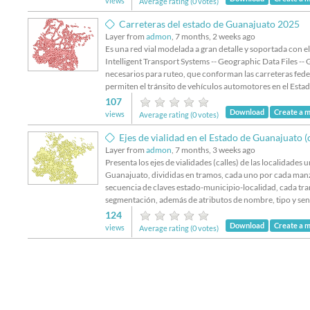
views
Average rating (0 votes)
Carreteras del estado de Guanajuato 2025
Layer from
admon
, 7 months, 2 weeks ago
Es una red vial modelada a gran detalle y soportada con 
Intelligent Transport Systems -- Geographic Data Files -- 
necesarios para ruteo, que conforman las carreteras feder
permiten el tránsito de vehículos automotores en el Esta
107
Download
Create a 
views
Average rating (0 votes)
Ejes de vialidad en el Estado de Guanajuato (
Layer from
admon
, 7 months, 3 weeks ago
Presenta los ejes de vialidades (calles) de las localidades 
Guanajuato, divididas en tramos, cada uno por cada manz
secuencia de claves estado-municipio-localidad, cada tra
segmentación, además de atributos de nombre, tipo y sent
124
Download
Create a 
views
Average rating (0 votes)