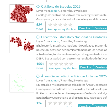
Catálogo de Escuelas 2026
Layer from
admon
, 5 months, 1 week ago
Catálogo de centros educativos oficiales registrados ante
Guanajuato, abarcando todos los niveles y modalidades e
629
Download
Create a 
views
Average rating (0 votes)
Directorio Estadístico Nacional de Unidades Económ
Layer from
admon
, 5 months, 3 weeks ago
El Directorio Estadístico Nacional de Unidades Económica
ubicación, actividad económica y tamaño de los negocios a
actualizados, fundamentalmente, en el segmento de los es
DENUE se actualizó con base en los resultados definitiv
1551
Download
Create a
views
Average rating (0 votes)
Áreas Geoestadísticas Básicas Urbanas 2025
Layer from
admon
, 7 months, 2 weeks ago
Muestra la división geoestadística de las Áreas Geoestadí
Guanajuato como límites provisionales, trazados sólo para
límites provisionales no tienen pretensión de oficialidad,
Estadística y Geografía no es el órgano facultado para defi
126
Download
Create a 