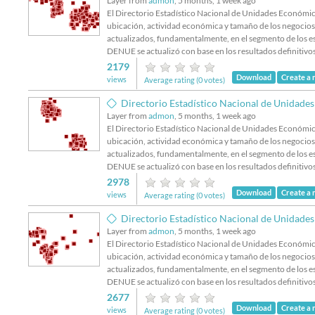
Layer from
admon
, 5 months, 1 week ago
El Directorio Estadístico Nacional de Unidades Económica
ubicación, actividad económica y tamaño de los negocios a
actualizados, fundamentalmente, en el segmento de los es
DENUE se actualizó con base en los resultados definitiv
2179
Download
Create a
views
Average rating (0 votes)
Directorio Estadístico Nacional de Unidades Económ
Layer from
admon
, 5 months, 1 week ago
El Directorio Estadístico Nacional de Unidades Económica
ubicación, actividad económica y tamaño de los negocios a
actualizados, fundamentalmente, en el segmento de los es
DENUE se actualizó con base en los resultados definitiv
2978
Download
Create a
views
Average rating (0 votes)
Directorio Estadístico Nacional de Unidades Eco
Layer from
admon
, 5 months, 1 week ago
El Directorio Estadístico Nacional de Unidades Económica
ubicación, actividad económica y tamaño de los negocios a
actualizados, fundamentalmente, en el segmento de los es
DENUE se actualizó con base en los resultados definitiv
2677
Download
Create a
views
Average rating (0 votes)